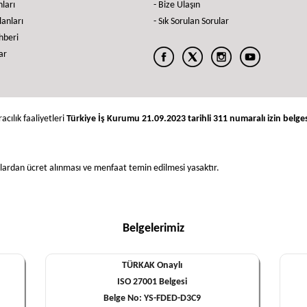
nları
- Bize Ulaşın
İlanları
- Sık Sorulan Sorular
ehberi
ar
acılık faaliyetleri
Türkiye İş Kurumu 21.09.2023 tarihli 311 numaralı izin belges
nlardan ücret alınması ve menfaat temin edilmesi yasaktır.
Belgelerimiz
TÜRKAK Onaylı
ISO 27001 Belgesi
Belge No: YS-FDED-D3C9