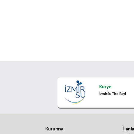
Kurye
İzmirSu Tire Bayi
Kurumsal
İlanl