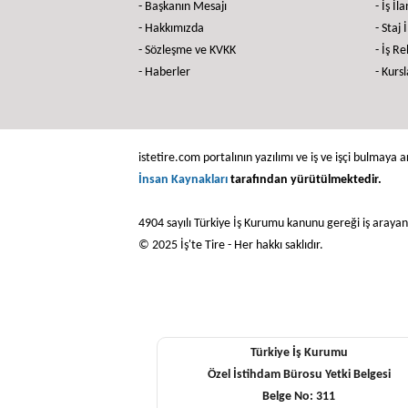
- Başkanın Mesajı
- İş İla
- Hakkımızda
- Staj 
- Sözleşme ve KVKK
- İş R
- Haberler
- Kursl
istetire.com portalının yazılımı ve iş ve işçi bulmaya ar
İnsan Kaynakları
tarafından yürütülmektedir.
4904 sayılı Türkiye İş Kurumu kanunu gereği iş araya
© 2025 İş'te Tire - Her hakkı saklıdır.
Türkiye İş Kurumu
Özel İstihdam Bürosu Yetki Belgesi
Belge No: 311