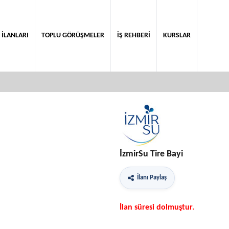
 İLANLARI
TOPLU GÖRÜŞMELER
İŞ REHBERİ
KURSLAR
İzmirSu Tire Bayi
İlanı Paylaş
İlan süresi dolmuştur.