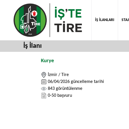
İŞ İLANLARI
STAJ
İş İlanı
Kurye
İzmir / Tire
06/04/2026 güncelleme tarihi
843 görüntülenme
0-50 başvuru