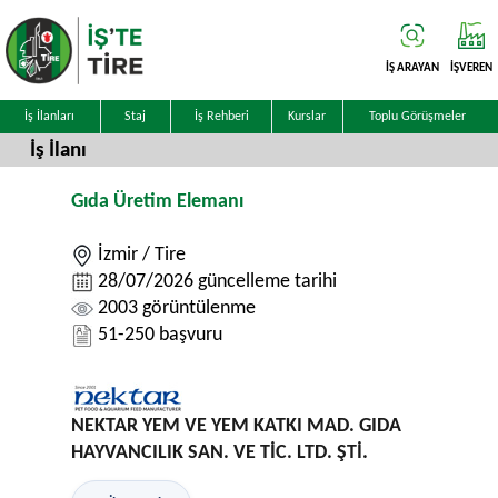
İŞ ARAYAN
İŞVEREN
İş İlanları
Staj
İş Rehberi
Kurslar
Toplu Görüşmeler
İş İlanı
Gıda Üretim Elemanı
İzmir / Tire
28/07/2026 güncelleme tarihi
2003 görüntülenme
51-250 başvuru
NEKTAR YEM VE YEM KATKI MAD. GIDA
HAYVANCILIK SAN. VE TİC. LTD. ŞTİ.