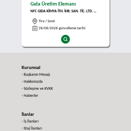
Gıda Üretim Elemanı
NFC GIDA KİMYA İTH. İHR. SAN. TİC. LTD. ...
Tire / İzmir
26/06/2026 güncelleme tarihi
Kurumsal
- Başkanın Mesajı
- Hakkımızda
- Sözleşme ve KVKK
- Haberler
İlanlar
- İş İlanları
- Staj İlanları