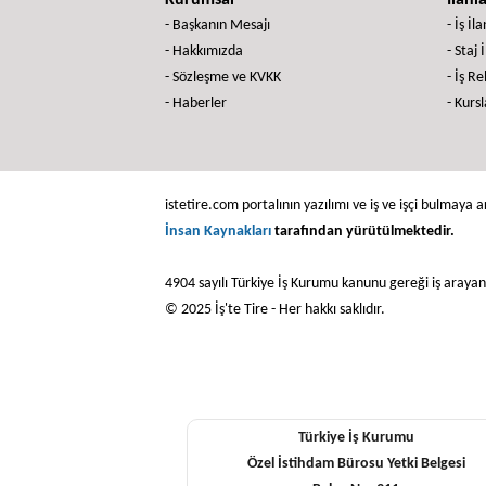
Kurumsal
İlanl
- Başkanın Mesajı
- İş İla
- Hakkımızda
- Staj 
- Sözleşme ve KVKK
- İş R
- Haberler
- Kursl
istetire.com portalının yazılımı ve iş ve işçi bulmaya ar
İnsan Kaynakları
tarafından yürütülmektedir.
4904 sayılı Türkiye İş Kurumu kanunu gereği iş araya
© 2025 İş'te Tire - Her hakkı saklıdır.
Türkiye İş Kurumu
Özel İstihdam Bürosu Yetki Belgesi