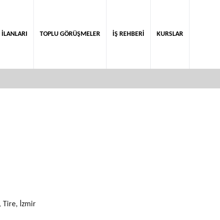
 İLANLARI
TOPLU GÖRÜŞMELER
İŞ REHBERİ
KURSLAR
 Tire, İzmir