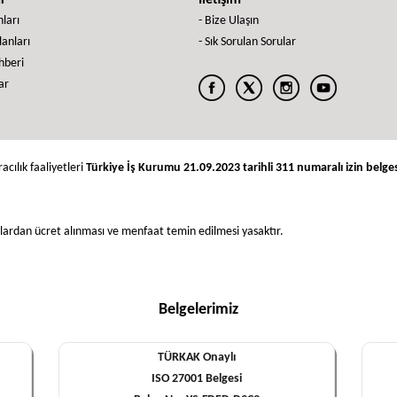
ar
İletişim
nları
- Bize Ulaşın
İlanları
- Sık Sorulan Sorular
ehberi
ar
acılık faaliyetleri
Türkiye İş Kurumu 21.09.2023 tarihli 311 numaralı izin belges
nlardan ücret alınması ve menfaat temin edilmesi yasaktır.
Belgelerimiz
TÜRKAK Onaylı
ISO 27001 Belgesi