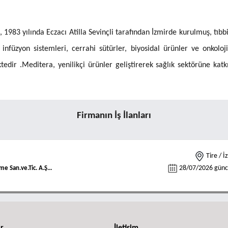
 1983 yılında Eczacı Atilla Sevinçli tarafından İzmirde kurulmuş, t
, infüzyon sistemleri, cerrahi sütürler, biyosidal ürünler ve onkoloji
tedir .Meditera, yenilikçi ürünler geliştirerek sağlık sektörüne katk
Firmanın İş İlanları
Tire / İ
28/07/2026 günce
e San.ve.Tic. A.Ş...